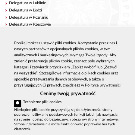
Delegatura w Lublinie
Delegatura w Łodzi
Delegatura w Poznaniu
Delegatura w Rzeszowie
Delegatura w Szczecinie
Delegatura w Warszawie
Poniżej możesz ustawić pliki cookies. Korzystanie przez nas i
Delegatura we Wrocławiu
naszych partnerów z opcjonalnych plików cookies, w tym
analitycznych i marketingowych, wymaga Twojej zgody. Aby
zmienić preferencje plików cookie, zaznacz pole wybranych
kategorii i zatwierdź przyciskiem „Zapisz wybór” lub „Zezwól
Centralne Biuro Antykorupcyjne
na wszystkie”. Szczegółowe informacje o plikach cookies oraz
Al. Ujazdowskie 9, 00-583 Warszawa
sposobie przetwarzania danych osobowych, a także o
email:
oswiadczeniamajatkowe@cba.gov.pl
przysługujących Ci prawach, znajdziesz w Polityce prywatności.
Zgłoszenie korupcji: 800 808 808, email:
Cenimy twoją prywatność
sygnal
@
cba.gov.pl
Techniczne pliki cookies
MAPA SERWISU
Niezbędne pliki cookie przyczyniają się do użyteczności strony
poprzez umożliwianie podstawowych funkcji takich jak nawigacja
DEKLARACJA DOSTĘPNOŚCI
na stronie i dostęp do bezpiecznych obszarów strony internetowej.
Strona internetowa nie może funkcjonować poprawnie bez tych
POLITYKA PRYWATNOŚCI
ciasteczek.