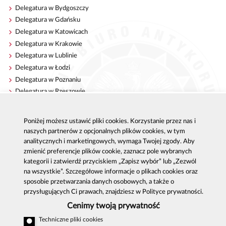
Delegatura w Bydgoszczy
Delegatura w Gdańsku
Delegatura w Katowicach
Delegatura w Krakowie
Delegatura w Lublinie
Delegatura w Łodzi
Delegatura w Poznaniu
Delegatura w Rzeszowie
Delegatura w Szczecinie
Delegatura w Warszawie
Poniżej możesz ustawić pliki cookies. Korzystanie przez nas i
Delegatura we Wrocławiu
naszych partnerów z opcjonalnych plików cookies, w tym
analitycznych i marketingowych, wymaga Twojej zgody. Aby
zmienić preferencje plików cookie, zaznacz pole wybranych
kategorii i zatwierdź przyciskiem „Zapisz wybór” lub „Zezwól
Centralne Biuro Antykorupcyjne
na wszystkie”. Szczegółowe informacje o plikach cookies oraz
sposobie przetwarzania danych osobowych, a także o
Al. Ujazdowskie 9, 00-583 Warszawa
przysługujących Ci prawach, znajdziesz w Polityce prywatności.
email:
oswiadczeniamajatkowe@cba.gov.pl
Zgłoszenie korupcji: 800 808 808, email:
Cenimy twoją prywatność
sygnal
@
cba.gov.pl
Techniczne pliki cookies