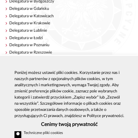
Delegatura w Bydgoszczy
Delegatura w Gdańsku
Delegatura w Katowicach
Delegatura w Krakowie
Delegatura w Lublinie
Delegatura w Łodzi
Delegatura w Poznaniu
Delegatura w Rzeszowie
Delegatura w Szczecinie
Delegatura w Warszawie
Poniżej możesz ustawić pliki cookies. Korzystanie przez nas i
Delegatura we Wrocławiu
naszych partnerów z opcjonalnych plików cookies, w tym
analitycznych i marketingowych, wymaga Twojej zgody. Aby
zmienić preferencje plików cookie, zaznacz pole wybranych
kategorii i zatwierdź przyciskiem „Zapisz wybór” lub „Zezwól
Centralne Biuro Antykorupcyjne
na wszystkie”. Szczegółowe informacje o plikach cookies oraz
Al. Ujazdowskie 9, 00-583 Warszawa
sposobie przetwarzania danych osobowych, a także o
email:
oswiadczeniamajatkowe@cba.gov.pl
przysługujących Ci prawach, znajdziesz w Polityce prywatności.
Zgłoszenie korupcji: 800 808 808, email:
Cenimy twoją prywatność
sygnal
@
cba.gov.pl
Techniczne pliki cookies
MAPA SERWISU