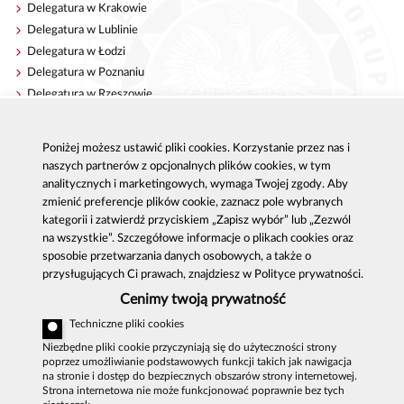
Delegatura w Krakowie
Delegatura w Lublinie
Delegatura w Łodzi
Delegatura w Poznaniu
Delegatura w Rzeszowie
Delegatura w Szczecinie
Delegatura w Warszawie
Poniżej możesz ustawić pliki cookies. Korzystanie przez nas i
Delegatura we Wrocławiu
naszych partnerów z opcjonalnych plików cookies, w tym
analitycznych i marketingowych, wymaga Twojej zgody. Aby
zmienić preferencje plików cookie, zaznacz pole wybranych
kategorii i zatwierdź przyciskiem „Zapisz wybór” lub „Zezwól
Centralne Biuro Antykorupcyjne
na wszystkie”. Szczegółowe informacje o plikach cookies oraz
sposobie przetwarzania danych osobowych, a także o
Al. Ujazdowskie 9, 00-583 Warszawa
przysługujących Ci prawach, znajdziesz w Polityce prywatności.
email:
oswiadczeniamajatkowe@cba.gov.pl
Zgłoszenie korupcji: 800 808 808, email:
Cenimy twoją prywatność
sygnal
@
cba.gov.pl
Techniczne pliki cookies
MAPA SERWISU
Niezbędne pliki cookie przyczyniają się do użyteczności strony
poprzez umożliwianie podstawowych funkcji takich jak nawigacja
DEKLARACJA DOSTĘPNOŚCI
na stronie i dostęp do bezpiecznych obszarów strony internetowej.
Strona internetowa nie może funkcjonować poprawnie bez tych
POLITYKA PRYWATNOŚCI