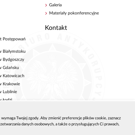
Galeria
Materiały pokonferencyjne
i
Kontakt
t Postępowań
w Białymstoku
w Bydgoszczy
 w Gdańsku
w Katowicach
w Krakowie
 Lublinie
w Łodzi
w Poznaniu
w Rzeszowie
h, wymaga Twojej zgody. Aby zmienić preferencje plików cookie, zaznacz
przetwarzania danych osobowych, a także o przysługujących Ci prawach,
w Szczecinie
w Warszawie