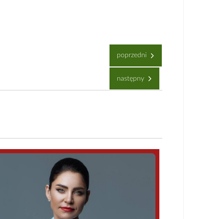
poprzedni
następny