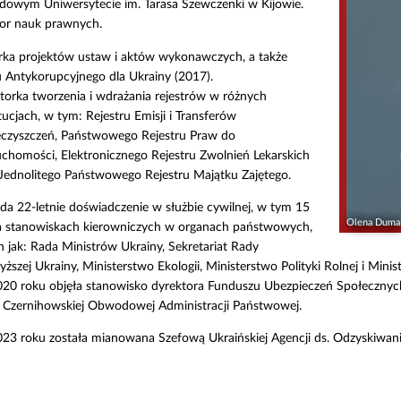
dowym Uniwersytecie im. Tarasa Szewczenki w Kijowie.
or nauk prawnych.
rka projektów ustaw i aktów wykonawczych, a także
 Antykorupcyjnego dla Ukrainy (2017).
atorka tworzenia i wdrażania rejestrów w różnych
tucjach, w tym: Rejestru Emisji i Transferów
eczyszczeń, Państwowego Rejestru Praw do
chomości, Elektronicznego Rejestru Zwolnień Lekarskich
 Jednolitego Państwowego Rejestru Majątku Zajętego.
da 22-letnie doświadczenie w służbie cywilnej, w tym 15
Olena Duma
na stanowiskach kierowniczych w organach państwowych,
h jak: Rada Ministrów Ukrainy, Sekretariat Rady
ższej Ukrainy, Ministerstwo Ekologii, Ministerstwo Polityki Rolnej i Mini
20 roku objęła stanowisko dyrektora Funduszu Ubezpieczeń Społecznych 
a Czernihowskiej Obwodowej Administracji Państwowej.
23 roku została mianowana Szefową Ukraińskiej Agencji ds. Odzyskiwani