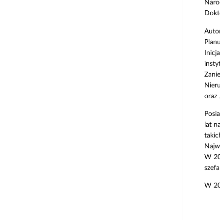
Naro
Dokt
Auto
Planu
Inicj
insty
Zani
Nieru
oraz
Posia
lat 
takic
Najwy
W 20
szef
W 20