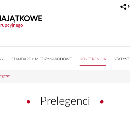
MAJĄTKOWE
orupcyjnego
NY
STANDARDY MIĘDZYNARODOWE
KONFERENCJA
STATYST
legenci
Prelegenci