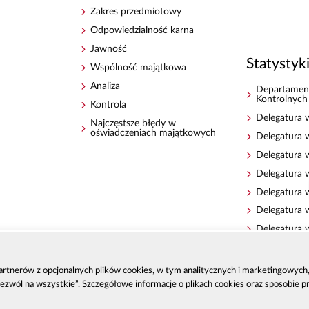
Zakres przedmiotowy
Odpowiedzialność karna
Jawność
Statystyk
Wspólność majątkowa
Analiza
Departamen
Kontrolnych
Kontrola
Delegatura 
Najczęstsze błędy w
oświadczeniach majątkowych
Delegatura 
Delegatura
Delegatura 
Delegatura 
Delegatura w
Delegatura 
Delegatura 
Delegatura 
 partnerów z opcjonalnych plików cookies, w tym analitycznych i marketingowyc
Zezwól na wszystkie”. Szczegółowe informacje o plikach cookies oraz sposobie 
Delegatura 
Delegatura 