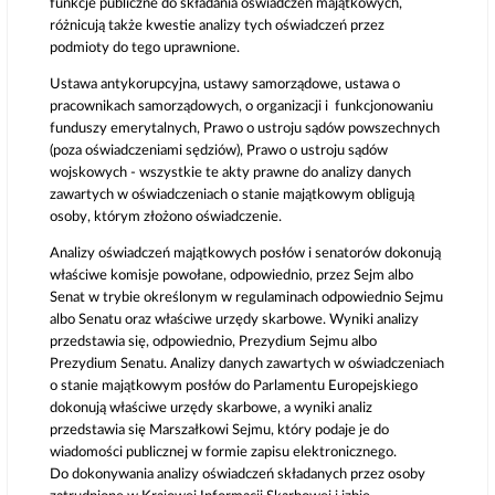
funkcje publiczne do składania oświadczeń majątkowych,
różnicują także kwestie analizy tych oświadczeń przez
podmioty do tego uprawnione.
Ustawa antykorupcyjna, ustawy samorządowe, ustawa o
pracownikach samorządowych, o organizacji i funkcjonowaniu
funduszy emerytalnych, Prawo o ustroju sądów powszechnych
(poza oświadczeniami sędziów), Prawo o ustroju sądów
wojskowych - wszystkie te akty prawne do analizy danych
zawartych w oświadczeniach o stanie majątkowym obligują
osoby, którym złożono oświadczenie.
Analizy oświadczeń majątkowych posłów i senatorów dokonują
właściwe komisje powołane, odpowiednio, przez Sejm albo
Senat w trybie określonym w regulaminach odpowiednio Sejmu
albo Senatu oraz właściwe urzędy skarbowe. Wyniki analizy
przedstawia się, odpowiednio, Prezydium Sejmu albo
Prezydium Senatu. Analizy danych zawartych w oświadczeniach
o stanie majątkowym posłów do Parlamentu Europejskiego
dokonują właściwe urzędy skarbowe, a wyniki analiz
przedstawia się Marszałkowi Sejmu, który podaje je do
wiadomości publicznej w formie zapisu elektronicznego.
Do dokonywania analizy oświadczeń składanych przez osoby