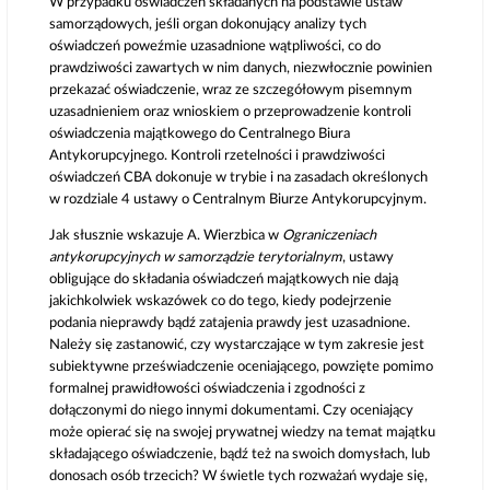
W przypadku oświadczeń składanych na podstawie ustaw
samorządowych, jeśli organ dokonujący analizy tych
oświadczeń poweźmie uzasadnione wątpliwości, co do
prawdziwości zawartych w nim danych, niezwłocznie powinien
przekazać oświadczenie, wraz ze szczegółowym pisemnym
uzasadnieniem oraz wnioskiem o przeprowadzenie kontroli
oświadczenia majątkowego do Centralnego Biura
Antykorupcyjnego. Kontroli rzetelności i prawdziwości
oświadczeń CBA dokonuje w trybie i na zasadach określonych
w rozdziale 4 ustawy o Centralnym Biurze Antykorupcyjnym.
Jak słusznie wskazuje A. Wierzbica w
Ograniczeniach
antykorupcyjnych w samorządzie terytorialnym
, ustawy
obligujące do składania oświadczeń majątkowych nie dają
jakichkolwiek wskazówek co do tego, kiedy podejrzenie
podania nieprawdy bądź zatajenia prawdy jest uzasadnione.
Należy się zastanowić, czy wystarczające w tym zakresie jest
subiektywne przeświadczenie oceniającego, powzięte pomimo
formalnej prawidłowości oświadczenia i zgodności z
dołączonymi do niego innymi dokumentami. Czy oceniający
może opierać się na swojej prywatnej wiedzy na temat majątku
składającego oświadczenie, bądź też na swoich domysłach, lub
donosach osób trzecich? W świetle tych rozważań wydaje się,