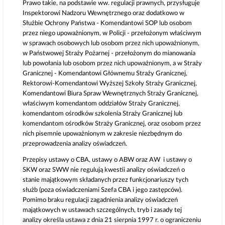
Prawo takie, na podstawie ww. regulacji prawnych, przysługuje
Inspektorowi Nadzoru Wewnętrznego oraz dodatkowo w
Służbie Ochrony Państwa - Komendantowi SOP lub osobom
przez niego upoważnionym, w Policji - przełożonym właściwym
w sprawach osobowych lub osobom przez nich upoważnionym,
w Państwowej Straży Pożarnej - przełożonym do mianowania
lub powołania lub osobom przez nich upoważnionym, a w Straży
Granicznej - Komendantowi Głównemu Straży Granicznej,
Rektorowi-Komendantowi Wyższej Szkoły Straży Granicznej,
Komendantowi Biura Spraw Wewnętrznych Straży Granicznej,
właściwym komendantom oddziałów Straży Granicznej,
komendantom ośrodków szkolenia Straży Granicznej lub
komendantom ośrodków Straży Granicznej, oraz osobom przez
nich pisemnie upoważnionym w zakresie niezbędnym do
przeprowadzenia analizy oświadczeń.
Przepisy ustawy o CBA, ustawy o ABW oraz AW i ustawy o
SKW oraz SWW nie regulują kwestii analizy oświadczeń o
stanie majątkowym składanych przez funkcjonariuszy tych
służb (poza oświadczeniami Szefa CBA i jego zastępców).
Pomimo braku regulacji zagadnienia analizy oświadczeń
majątkowych w ustawach szczególnych, tryb i zasady tej
analizy określa ustawa z dnia 21 sierpnia 1997 r. o ograniczeniu