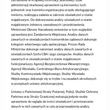
zatrudnione w Krajowej Informacji Skarbowej i izbie
administracji skarbowej uprawnieni są kierownicy tych
jednostek oraz komórka organizacyjna urzędu obsługującego
ministra, realizująca zadania w zakresie oświadczeń o stanie
majątkowym. Do dokonywania analizy oświadczeń o stanie
majątkowym żołnierzy zawodowych i przedstawienia
Ministrowi Obrony Narodowej wniosków w tym względzie
uprawniona jest Żandarmeria Wojskowa. Analizy danych
zawartych w oświadczeniach komorników sądowych dokonuje
kolegium właściwego sądu apelacyjnego. Prezes Rady
Ministrów dokonuje natomiast analizy danych zawartych w
oświadczeniach Szefa CBA i jego zastępców. Analizy danych
zawartych w oświadczeniach o stanie majątkowym
funkcjonariuszy Agencji Bezpieczeństwa Wewnętrznego,
Agencji Wywiadu, Centralnego Biura Antykorupcyjnego,
Służby Kontrwywiadu Wojskowego, Służby Wywiadu
Wojskowego, dokonuje się w trybie i na zasadach określonych
w przepisach ustawy antykorupcyjnej.
Ustawy o Państwowej Straży Pożarnej, Policji, Służbie Ochrony
Państwa oraz Straży Granicznej wskazują jedynie osoby
uprawnione do wglądu do treści oświadczeń i przetwarzania
danych w nich zawartych w celu przeprowadzenia analizy.